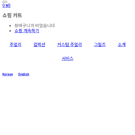
0
₩
0
쇼핑 카트
장바구니가 비었습니다
쇼핑 계속하기
주얼리
컬렉션
커스텀 주얼리
그릴즈
소개
서비스
Korean
English