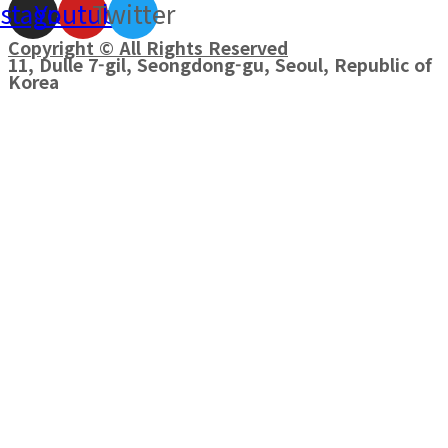
nstagram
Youtube
Twitter
Copyright © All Rights Reserved
11, Dulle 7-gil, Seongdong-gu, Seoul, Republic of
Korea